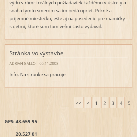
výdu v rámci reálnych požiadaviek každému v ústrety a
snaha týmto smerom sa im nedá uprieť. Pekné a
príjemné miestečko, ešte aj na posedenie pre mamičky
s deťmi, ktoré som tam veľmi často výdaval.
Stránka vo výstavbe
ADRIAN GALLO
05.11.2008
Info: Na stránke sa pracuje.
<<
<
1
2
3
4
5
GPS: 48.659 95
20.527 01