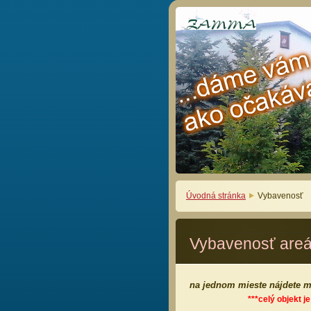
Úvodná stránka
Vybavenosť
Vybavenosť areá
na jednom mieste nájdete m
***celý objekt j