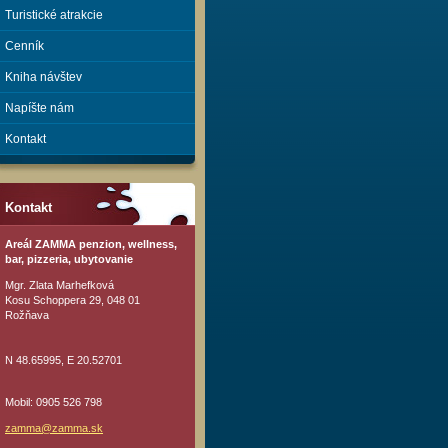
Turistické atrakcie
Cenník
Kniha návštev
Napíšte nám
Kontakt
Kontakt
Areál ZAMMA penzion, wellness,
bar, pizzeria, ubytovanie
Mgr. Zlata Marhefková
Kosu Schoppera 29, 048 01
Rožňava
N 48.65995, E 20.52701
Mobil: 0905 526 798
zamma@za
mma.sk