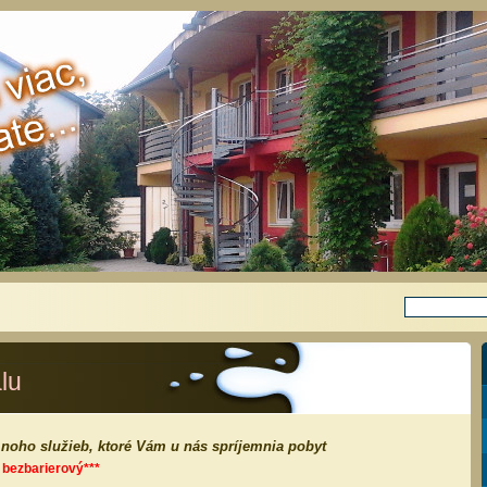
lu
noho služieb, ktoré Vám u nás spríjemnia pobyt
e bezbarierový***