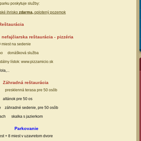
 parku poskytuje služby:
tské ihrisko
zdarma,
oplotený pozemok
Reštaurácia
ajčiarska reštaurácia - pizzéria
t na sedenie
látno donášková služba
 lístok:
www.pizzamicio.sk
la,...
Záhradná reštaurácia
a
presklenná terasa pre 50 osôb
ky
altánok pre 50 os
ie záhradné sedenie, pre 50 osôb
iach
sk
alka s jazierkom
sko
Parkovanie
est + 8 miest v uzavretom dvore