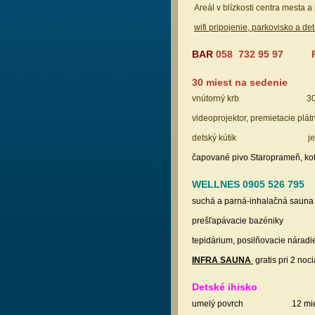
Areál v blízkosti centra mesta a
wifi pripojenie, parkovisko a de
BAR
058 732 95 97
30 miest na sedenie nef
vnútorný krb 30 mies
videoprojektor, premietacie p
detský kútik jedálny
čapované pivo Staroprameň, kofo
WELLNES 0905 526 795
suchá a parná-inhalačná saun
prešľapávacie bazéni
tepidárium, posilňovacie nárad
INFRA SAUNA
gratis pri 2 noc
Detské ihi
umelý povrch
12 mi